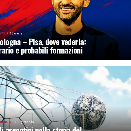
EWS
15 ore fa
ologna – Pisa, dove vederla:
rario e probabili formazioni
CLUSIVE
1 giorno fa
li argentini nella storia del