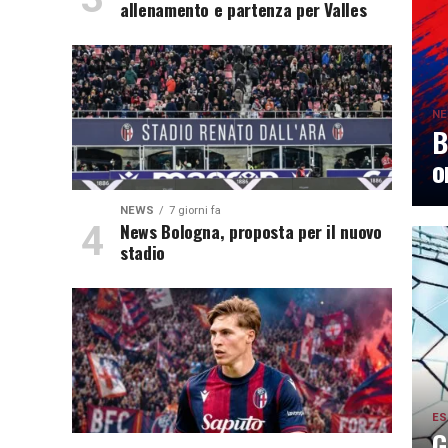
allenamento e partenza per Valles
N
B
o
NEWS
7 giorni fa
News Bologna, proposta per il nuovo
stadio
ES
G