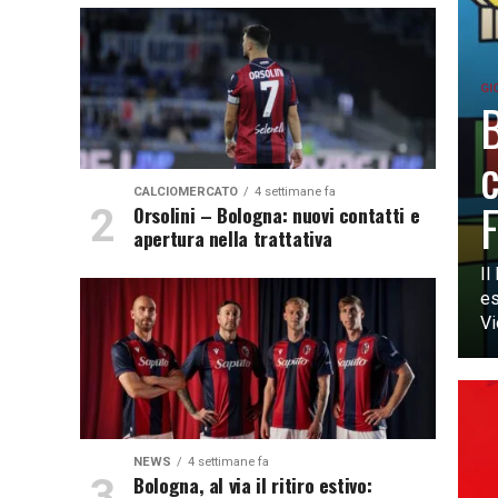
GI
B
c
CALCIOMERCATO
4 settimane fa
F
Orsolini – Bologna: nuovi contatti e
apertura nella trattativa
Il
es
Vi
NEWS
4 settimane fa
Bologna, al via il ritiro estivo: