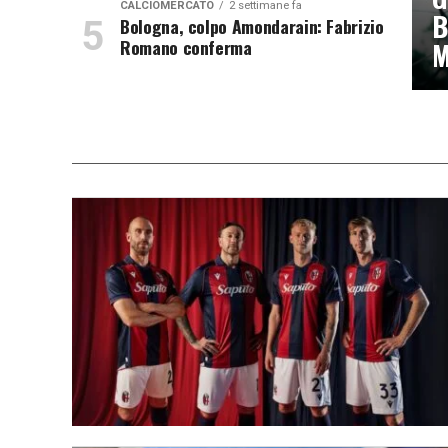
CALCIOMERCATO
2 settimane fa
B
Bologna, colpo Amondarain: Fabrizio
Romano conferma
M