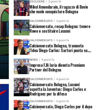
ESCLUSIVE
2 giorni fa
Mikel Amondarain, il ragazzo di Bavio
che vuole conquistare Bologna
CALCIOMERCATO
3 giorni fa
Calciomercato, recap Bologna: tenere
Rowe e sostituire Lucumi
CALCIOMERCATO
3 giorni fa
Calciomercato Bologna, tramonta
l’idea Diego Carlos: Sartori punta su….
NEWS
4 giorni fa
Impresa F.lli Iaria diventa Premium
Partner del Bologna
CALCIOMERCATO
4 giorni fa
Calciomercato Bologna, Lucumí
aspetta la Juventus: Diego Carlos e
Rodriguez per la difesa
CALCIOMERCATO
5 giorni fa
Calciomercato, Diego Carlos per il dopo