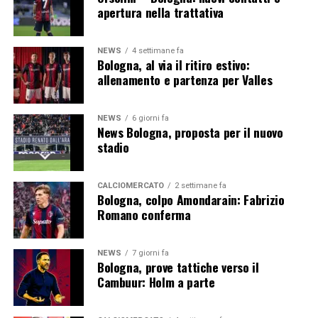
apertura nella trattativa
Professionalità, qualità del lavoro e radicamento nel
territorio bolognese sono gli elementi che hanno
NEWS
4 settimane fa
permesso alle due realtà di rafforzare progressivamente
Bologna, al via il ritiro estivo:
la propria collaborazione. L’ingresso di Impresa Edile
allenamento e partenza per Valles
F.lli Iaria tra i Premium Partner conferma quindi la
bontà del percorso intrapreso e apre la strada a nuove
NEWS
6 giorni fa
opportunità di sviluppo durante la stagione 2026/27.
News Bologna, proposta per il nuovo
stadio
Il Bologna rafforza la propria rete di
partner
CALCIOMERCATO
2 settimane fa
Bologna, colpo Amondarain: Fabrizio
Romano conferma
La partnership con F.lli Iaria si inserisce nella strategia
commerciale del Bologna FC, orientata alla costruzione
di rapporti duraturi con aziende affidabili e vicine ai
NEWS
7 giorni fa
Bologna, prove tattiche verso il
valori del club.
Cambuur: Holm a parte
Non si tratta soltanto di un accordo di visibilità. La