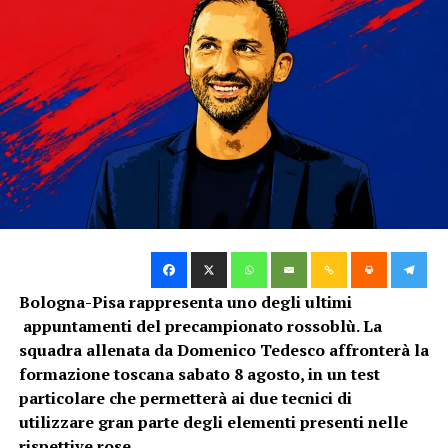
TAG:
ATALANTA
BOLOGNA
KRISTOVIC
SERIE A
SUCCESSIVO
Italiano: ‘In campionato servono vittorie importanti’
DA NON PERDERE
Bologna – Atalanta, le formazioni ufficiali
Gian Nicola Cremonini
Bologna-Pisa rappresenta uno degli ultimi
appuntamenti del precampionato rossoblù. La
squadra allenata da Domenico Tedesco affronterà la
formazione toscana sabato 8 agosto, in un test
particolare che permetterà ai due tecnici di
utilizzare gran parte degli elementi presenti nelle
rispettive rose.