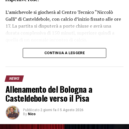
L’amichevole si giocherà al Centro Tecnico “Niccolò
Galli” di Casteldebole, con calcio d’inizio fissato alle ore
17. La partita si disputerà a porte chiuse e avrà una
durata complessiva di 150 minuti, superiore quindi a
quella di un normale incontro di calcio.
Bologna – Pisa: data, orario e luogo
CONTINUA A LEGGERE
Ecco le informazioni principali sull’amichevole:
Partita:
NEWS
Bologna-Pisa
Allenamento del Bologna a
Data:
sabato 8 agosto 2026
Orario:
17:00
Casteldebole verso il Pisa
Luogo:
Centro Tecnico “Niccolò Galli” di Casteldebole
Durata:
150 minuti
Pubblicato
2 giorni fa
il
5 Agosto 2026
Accesso al pubblico:
partita a porte chiuse
By
Nico
La formula scelta consentirà a Domenico Tedesco e