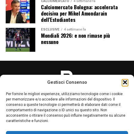
collaborazione mette infatti in relazione due realtà
CALCIOMERCATO
4 settimane fa
Calciomercato Bologna: accelerata
profondamente legate alla città e interessate a crescere
decisiva per Mikel Amondarain
attraverso un progetto condiviso.
dell’Estudiantes
Per Impresa Edile F.lli Iaria, diventare Premium Partner
ESCLUSIVE
4 settimane fa
Mondiali 2026: e non rimase più
rappresenta un importante riconoscimento del
nessuno
percorso avviato nel 2024. Per il Bologna, invece, il
rinnovo permette di proseguire al fianco di un’azienda
locale consolidata, pronta a sostenere il club anche
nella nuova stagione.
Il rapporto tra le parti continuerà dunque nel
Gestisci Consenso
campionato 2026/27 con una collaborazione ancora più
stretta. Un’intesa che unisce sport, territorio e
Per fornire le migliori esperienze, utilizziamo tecnologie come i cookie
imprenditoria e che conferma il ruolo del Bologna FC
per memorizzare e/o accedere alle informazioni del dispositivo. Il
consenso a queste tecnologie ci permetterà di elaborare dati come il
come punto di riferimento non soltanto per i tifosi, ma
comportamento di navigazione o ID unici su questo sito. Non
anche per numerose realtà economiche della città e
acconsentire o ritirare il consenso può influire negativamente su alcune
LA REDAZIONE
PRIVACY POLICY
della provincia.
caratteristiche e funzioni.