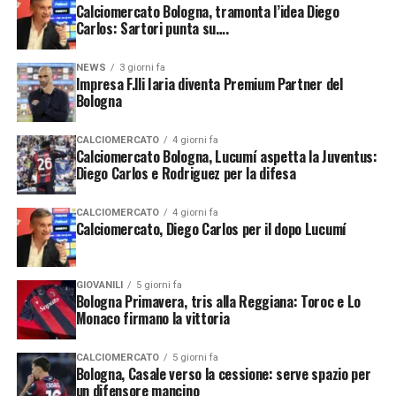
Calciomercato Bologna, tramonta l’idea Diego
Un legame fondato sui valori del
Carlos: Sartori punta su….
territorio
NEWS
3 giorni fa
Impresa F.lli Iaria diventa Premium Partner del
Alla base dell’accordo tra il Bologna e Impresa Edile F.lli
Bologna
Iaria ci sono valori come affidabilità, competenza,
spirito di squadra e senso di appartenenza alla città.
CALCIOMERCATO
4 giorni fa
Calciomercato Bologna, Lucumí aspetta la Juventus:
Diego Carlos e Rodriguez per la difesa
Per una realtà imprenditoriale bolognese, sostenere il
club rossoblù significa legare il proprio nome a uno dei
CALCIOMERCATO
4 giorni fa
principali simboli sportivi e sociali del territorio. Allo
Calciomercato, Diego Carlos per il dopo Lucumí
stesso tempo, per il Bologna poter contare su partner
locali rappresenta un elemento importante per
consolidare il rapporto con il tessuto economico della
GIOVANILI
5 giorni fa
Bologna Primavera, tris alla Reggiana: Toroc e Lo
città.
Monaco firmano la vittoria
Luca e Giovanni Iaria, titolari dell’azienda, hanno
CALCIOMERCATO
5 giorni fa
espresso grande soddisfazione per il rinnovo. I due
Bologna, Casale verso la cessione: serve spazio per
imprenditori hanno sottolineato l’orgoglio di poter
un difensore mancino