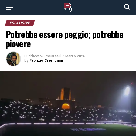
ESCLUSIVE
Potrebbe essere peggio; potrebbe
piovere
Pubblicato
5 mesi fa
il
2 Marzo 2026
By
Fabrizio Cremonini