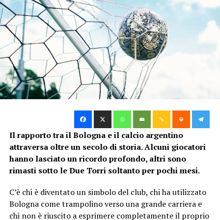
Bologna possono servire parecchio
Partiamo da
Juan Cabal
.
Il suo nome è entrato nei discorsi tra Juventus e
Bologna soprattutto nell’ambito della trattativa per
Jhon Lucumí
. La Juve vuole il centrale rossoblù e Cabal
è uno dei calciatori che potrebbero contribuire a trovare
un’intesa tra i club. Le indiscrezioni del 7 agosto
confermano che il colombiano piace concretamente al
Bologna.
Il rapporto tra il Bologna e il calcio argentino
Considerarlo semplicemente il “
sostituto di Lucumi
“,
attraversa oltre un secolo di storia. Alcuni giocatori
però, è assolutamente sbagliato.
hanno lasciato un ricordo profondo, altri sono
rimasti sotto le Due Torri soltanto per pochi mesi.
Cabal è un difensore differente.
C’è chi è diventato un simbolo del club, chi ha utilizzato
È alto circa
1,86 metri
, è mancino e nasce
Bologna come trampolino verso una grande carriera e
principalmente come terzino sinistro, anche se può
chi non è riuscito a esprimere completamente il proprio