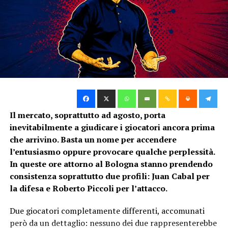
Grazie anche ai sorteggi di qualche giorno fa, il Bologna
è stato inserito
nella parte di tabellone di Europa
League più ostica.
Sarebbe stato meglio vincere 0-2 in Serbia.
Peraltro, il sorteggio è stato accolto male dai tifosi
anche per ragioni turistiche.
Nessuna zingarata in terra germanica; per ora si
Il mercato, soprattutto ad agosto, porta
accontenteranno della fontana di Trevi.
inevitabilmente a giudicare i giocatori ancora prima
che arrivino. Basta un nome per accendere
Ovviamente con la speranza poi di visitare per la terza
l’entusiasmo oppure provocare qualche perplessità.
volta l’accogliente Birmingham.
In queste ore attorno al Bologna stanno prendendo
Nel frattempo, godiamo per il “Forza Bologna” di
consistenza soprattutto due profili: Juan Cabal per
Tredici Pietro a Sanremo, in Eurovisione.
la difesa e Roberto Piccoli per l’attacco.
Due giocatori completamente differenti, accomunati
Segui le notizie su Telegram!
però da un dettaglio: nessuno dei due rappresenterebbe