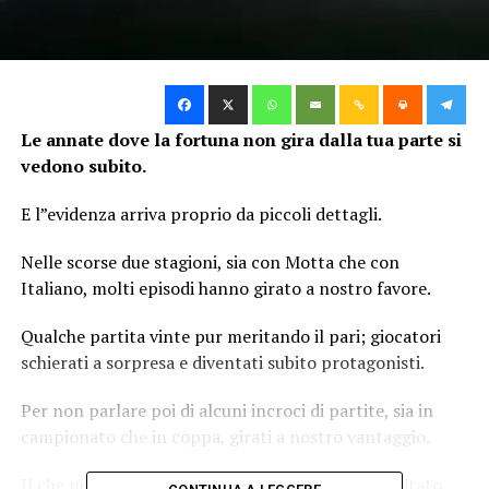
Le annate dove la fortuna non gira dalla tua parte si
vedono subito.
E l”evidenza arriva proprio da piccoli dettagli.
Nelle scorse due stagioni, sia con Motta che con
Italiano, molti episodi hanno girato a nostro favore.
Qualche partita vinte pur meritando il pari; giocatori
schierati a sorpresa e diventati subito protagonisti.
Per non parlare poi di alcuni incroci di partite, sia in
campionato che in coppa, girati a nostro vantaggio.
Il che non significa che il Bologna non abbia meritato