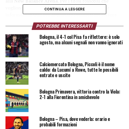
alla
New Balance Arena
. Per i tifosi rossoblù che
vogliono essere presenti sugli spalti, ecco tutte le
CONTINUA A LEGGERE
informazioni utili per acquistare i biglietti del settore
ospiti.
POTREBBE INTERESSARTI
Biglietti settore ospiti: prezzi e dove
Bologna, il 4-1 col Pisa fa riflettere: è solo
agosto, ma alcuni segnali non vanno ignorati
acquistarli
L’Atalanta BC ha comunicato ufficialmente che sono
Calciomercato Bologna, Piccoli è il nome
disponibili i biglietti per il
Settore Ospiti
, che può
caldo: da Lucumí a Rowe, tutte le possibili
accogliere fino a
1.304 tifosi
del Bologna. Il prezzo del
entrate e uscite
tagliando è di
25€
e l’acquisto può avvenire in due modi:
Bologna Primavera, vittoria contro la Viola:
Presso i
punti vendita Vivaticket
sul territorio
2-1 alla Fiorentina in amichevole
Online
, tramite il circuito Vivaticket
Obblighi e restrizioni: cosa sapere
Bologna – Pisa, dove vederla: orario e
prima di acquistare
probabili formazioni