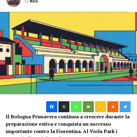
By
Nico
TAG:
ATALANTA
BOLOGNA
SUCCESSIVO
Atalanta – Bologna, le news da Casteldebole
DA NON PERDERE
Atalanta-Bologna: ecco quando si gioca
Nico
Il Bologna Primavera continua a crescere durante la
preparazione estiva e conquista un successo
importante contro la Fiorentina. Al Viola Park i