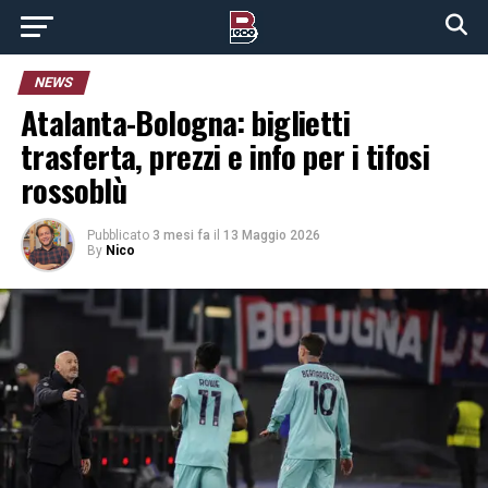
NEWS
Atalanta-Bologna: biglietti
trasferta, prezzi e info per i tifosi
rossoblù
Pubblicato
3 mesi fa
il
13 Maggio 2026
By
Nico