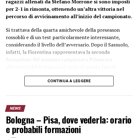
ragazzi allenati da Stefano Morrone si sono imposti
per 2-1 in rimonta, ottenendo un’altra vittoria nel
percorso di avvicinamento all’inizio del campionato.
Si trattava della quarta amichevole della preseason
rossoblù e di un test particolarmente interessante,
considerando il livello dell’avversario. Dopo il Sassuolo,
infatti, la Fiorentina rappresentava la seconda
formazione del massimo campionato Primavera
affrontata dal Bologna nel corso di questa fase di
preparazione.
CONTINUA A LEGGERE
Bologna Primavera-Fiorentina 2-1:
rossoblù in rimonta
NEWS
La partita non era iniziata nel migliore dei modi per il
Bologna – Pisa, dove vederla: orario
Bologna. La
Fiorentina U20 è passata in vantaggio
e probabili formazioni
grazie a un calcio di rigore trasformato da Jallow
,
costringendo la formazione di Morrone a inseguire.