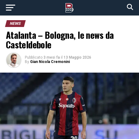
NEWS
Atalanta – Bologna, le news da
Casteldebole
Pubblicato
3 mesi fa
il
13 Maggio 2026
By
Gian Nicola Cremonini