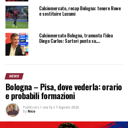
Calciomercato, recap Bologna: tenere Rowe
e sostituire Lucumi
Gian Nicola Cremonini
Calciomercato Bologna, tramonta l’idea
Diego Carlos: Sartori punta su….
NEWS
Bologna – Pisa, dove vederla: orario
e probabili formazioni
Pubblicato
1 ora fa
il
7 Agosto 2026
By
Nico