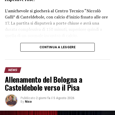
L’amichevole si giocherà al Centro Tecnico “Niccolò
Galli” di Casteldebole, con calcio d’inizio fissato alle ore
17. La partita si disputerà a porte chiuse e avrà una
durata complessiva di 150 minuti, superiore quindi a
quella di un normale incontro di calcio.
Bologna – Pisa: data, orario e luogo
CONTINUA A LEGGERE
Ecco le informazioni principali sull’amichevole:
Partita:
NEWS
Bologna-Pisa
Allenamento del Bologna a
Data:
sabato 8 agosto 2026
Orario:
17:00
Casteldebole verso il Pisa
Luogo:
Centro Tecnico “Niccolò Galli” di Casteldebole
Durata:
150 minuti
Pubblicato
2 giorni fa
il
5 Agosto 2026
Accesso al pubblico:
partita a porte chiuse
By
Nico
La formula scelta consentirà a Domenico Tedesco e