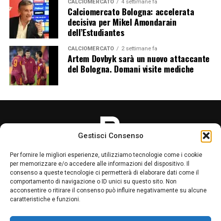
collaborazione mette infatti in relazione due realtà
CALCIOMERCATO
4 settimane fa
Calciomercato Bologna: accelerata
profondamente legate alla città e interessate a crescere
decisiva per Mikel Amondarain
attraverso un progetto condiviso.
dell’Estudiantes
Per Impresa Edile F.lli Iaria, diventare Premium Partner
CALCIOMERCATO
2 settimane fa
Artem Dovbyk sarà un nuovo attaccante
rappresenta un importante riconoscimento del
del Bologna. Domani visite mediche
percorso avviato nel 2024. Per il Bologna, invece, il
rinnovo permette di proseguire al fianco di un’azienda
locale consolidata, pronta a sostenere il club anche
nella nuova stagione.
Il rapporto tra le parti continuerà dunque nel
Gestisci Consenso
campionato 2026/27 con una collaborazione ancora più
stretta. Un’intesa che unisce sport, territorio e
Per fornire le migliori esperienze, utilizziamo tecnologie come i cookie
imprenditoria e che conferma il ruolo del Bologna FC
per memorizzare e/o accedere alle informazioni del dispositivo. Il
consenso a queste tecnologie ci permetterà di elaborare dati come il
come punto di riferimento non soltanto per i tifosi, ma
comportamento di navigazione o ID unici su questo sito. Non
anche per numerose realtà economiche della città e
acconsentire o ritirare il consenso può influire negativamente su alcune
LA REDAZIONE
PRIVACY POLICY
della provincia.
caratteristiche e funzioni.