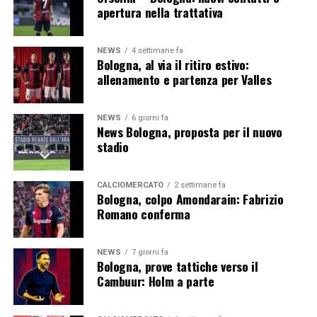
apertura nella trattativa
Professionalità, qualità del lavoro e radicamento nel
territorio bolognese sono gli elementi che hanno
NEWS
4 settimane fa
permesso alle due realtà di rafforzare progressivamente
Bologna, al via il ritiro estivo:
la propria collaborazione. L’ingresso di Impresa Edile
allenamento e partenza per Valles
F.lli Iaria tra i Premium Partner conferma quindi la
bontà del percorso intrapreso e apre la strada a nuove
NEWS
6 giorni fa
opportunità di sviluppo durante la stagione 2026/27.
News Bologna, proposta per il nuovo
stadio
Il Bologna rafforza la propria rete di
partner
CALCIOMERCATO
2 settimane fa
Bologna, colpo Amondarain: Fabrizio
Romano conferma
La partnership con F.lli Iaria si inserisce nella strategia
commerciale del Bologna FC, orientata alla costruzione
di rapporti duraturi con aziende affidabili e vicine ai
NEWS
7 giorni fa
Bologna, prove tattiche verso il
valori del club.
Cambuur: Holm a parte
Non si tratta soltanto di un accordo di visibilità. La