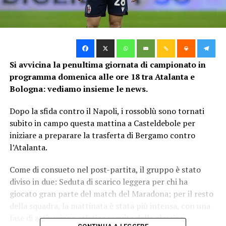
Si avvicina la penultima giornata di campionato in
programma domenica alle ore 18 tra Atalanta e
Bologna: vediamo insieme le news.
Dopo la sfida contro il Napoli, i rossoblù sono tornati
subito in campo questa mattina a Casteldebole per
iniziare a preparare la trasferta di Bergamo contro
l’Atalanta.
Come di consueto nel post-partita, il gruppo è stato
diviso in due: Seduta di scarico leggera per chi ha
giocato gran parte del match del Maradona; per il resto
della squadra, la mattinata è stata più intensa, con una
fase di attivazione atletica seguita dalla classica