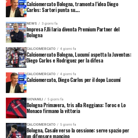
Calciomercato Bologna, tramonta l’idea Diego
Un legame fondato sui valori del
Carlos: Sartori punta su….
territorio
NEWS
3 giorni fa
Impresa F.lli Iaria diventa Premium Partner del
Alla base dell’accordo tra il Bologna e Impresa Edile F.lli
Bologna
Iaria ci sono valori come affidabilità, competenza,
spirito di squadra e senso di appartenenza alla città.
CALCIOMERCATO
4 giorni fa
Calciomercato Bologna, Lucumí aspetta la Juventus:
Diego Carlos e Rodriguez per la difesa
Per una realtà imprenditoriale bolognese, sostenere il
club rossoblù significa legare il proprio nome a uno dei
CALCIOMERCATO
4 giorni fa
principali simboli sportivi e sociali del territorio. Allo
Calciomercato, Diego Carlos per il dopo Lucumí
stesso tempo, per il Bologna poter contare su partner
locali rappresenta un elemento importante per
consolidare il rapporto con il tessuto economico della
GIOVANILI
5 giorni fa
Bologna Primavera, tris alla Reggiana: Toroc e Lo
città.
Monaco firmano la vittoria
Luca e Giovanni Iaria, titolari dell’azienda, hanno
CALCIOMERCATO
5 giorni fa
espresso grande soddisfazione per il rinnovo. I due
Bologna, Casale verso la cessione: serve spazio per
imprenditori hanno sottolineato l’orgoglio di poter
un difensore mancino