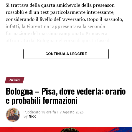
Si trattava della quarta amichevole della preseason
rossoblù e di un test particolarmente interessante,
considerando il livello dell’avversario. Dopo il Sassuolo,
infatti, la Fiorentina rappresentava la seconda
formazione del massimo campionato Primavera
affrontata dal Bologna nel corso di questa fase di
preparazione.
CONTINUA A LEGGERE
Bologna Primavera-Fiorentina 2-1:
rossoblù in rimonta
NEWS
La partita non era iniziata nel migliore dei modi per il
Bologna – Pisa, dove vederla: orario
Bologna. La
Fiorentina U20 è passata in vantaggio
e probabili formazioni
grazie a un calcio di rigore trasformato da Jallow
,
costringendo la formazione di Morrone a inseguire.
Pubblicato
18 ore fa
il
7 Agosto 2026
By
Nico
Il Bologna, però, non si è disunito e nella ripresa è
riuscito a ribaltare completamente il risultato.