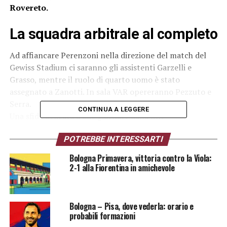
Rovereto.
La squadra arbitrale al completo
Ad affiancare Perenzoni nella direzione del match del
Gewiss Stadium ci saranno gli assistenti Garzelli e
Grasso, mentre il ruolo di quarto uomo è stato
assegnato a Zanotti. In sala VAR opereranno Pezzuto e
Serra.
CONTINUA A LEGGERE
Una sfida delicata a due giornate dalla fine
Con sole due giornate al termine del campionato,
POTREBBE INTERESSARTI
Atalanta-Bologna si preannuncia come una partita di
grande intensità e significato per entrambe le squadre,
Bologna Primavera, vittoria contro la Viola:
impegnate nella corsa ai propri obiettivi stagionali. La
2-1 alla Fiorentina in amichevole
scelta di un arbitro esperto come Perenzoni conferma
l’attenzione della classe arbitrale per questo
appuntamento.
Bologna – Pisa, dove vederla: orario e
probabili formazioni
I precedenti con
Perenzoni