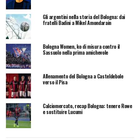
Luca Perenzoni è uno degli arbitri di Serie A con
Gli argentini nella storia del Bologna: dai
maggiore esperienza nella gestione di partite ad alto
fratelli Badini a Mikel Amondarain
coefficiente tecnico ed emotivo. La sua designazione per
un match tra due squadre di alta classifica come
Atalanta e Bologna testimonia la fiducia della CAN nei
Bologna Women, ko di misura contro il
suoi confronti
Sassuolo nella prima amichevole
Segui le notizie su Telegram!
Allenamento del Bologna a Casteldebole
verso il Pisa
TAG:
ATALANTA
BOLOGNA
SUCCESSIVO
Atalanta-Bologna, i convocati di Italiano
Calciomercato, recap Bologna: tenere Rowe
e sostituire Lucumi
DA NON PERDERE
Le ultime da Casteldebole, lavoro tattico e infortunati