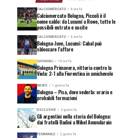
CALCIOMERCATO
4 ore fa
Calciomercato Bologna, Piccoli è il
nome caldo: da Lucumí a Rowe, tutte le
possibili entrate e uscite
CALCIOMERCATO
6 ore fa
Bologna-Juve, Lucumí: Cabal può
sbloccare l’affare
GIOVANILI
19 ore fa
Bologna Primavera, vittoria contro la
Viola: 2-1 alla Fiorentina in amichevole
NEWS
1 giorno fa
Bologna – Pisa, dove vederla: orario e
probabili formazioni
ESCLUSIVE
2 giorni fa
Gli argentini nella storia del Bologna:
dai fratelli Badini a Mikel Amondarain
FEMMINILE
2 giorni fa