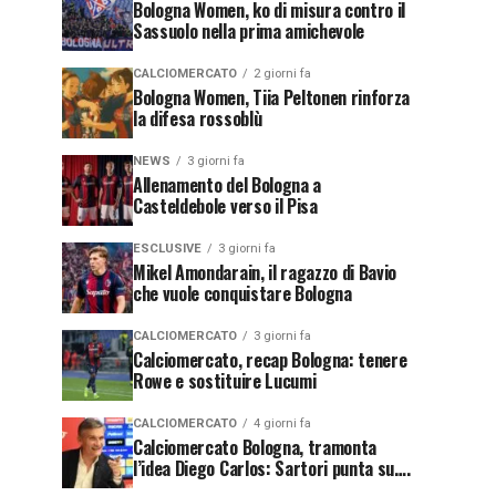
Bologna Women, ko di misura contro il
Sassuolo nella prima amichevole
CALCIOMERCATO
2 giorni fa
Bologna Women, Tiia Peltonen rinforza
la difesa rossoblù
NEWS
3 giorni fa
Allenamento del Bologna a
Casteldebole verso il Pisa
ESCLUSIVE
3 giorni fa
Mikel Amondarain, il ragazzo di Bavio
che vuole conquistare Bologna
CALCIOMERCATO
3 giorni fa
Calciomercato, recap Bologna: tenere
Rowe e sostituire Lucumi
CALCIOMERCATO
4 giorni fa
Calciomercato Bologna, tramonta
l’idea Diego Carlos: Sartori punta su….