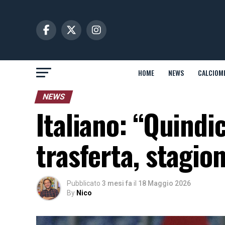
HOME
NEWS
CALCIOM
NEWS
Italiano: “Quindi
trasferta, stagion
Pubblicato
3 mesi fa
il
18 Maggio 2026
By
Nico