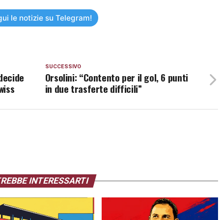
ui le notizie su Telegram!
SUCCESSIVO
 decide
Orsolini: “Contento per il gol, 6 punti
wiss
in due trasferte difficili”
REBBE INTERESSARTI