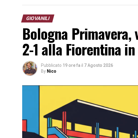
GIOVANILI
Bologna Primavera, vi
2-1 alla Fiorentina i
Pubblicato
19 ore fa
il
7 Agosto 2026
By
Nico