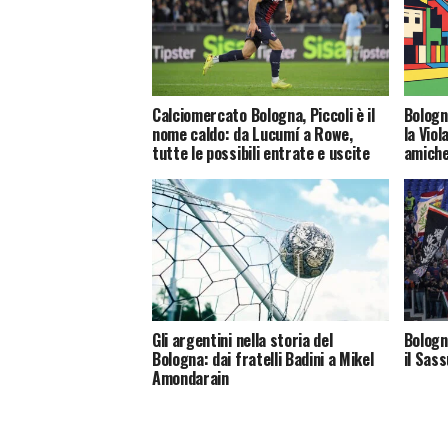
Calciomercato Bologna, Piccoli è il
Bologn
nome caldo: da Lucumí a Rowe,
la Viol
tutte le possibili entrate e uscite
amiche
Gli argentini nella storia del
Bologn
Bologna: dai fratelli Badini a Mikel
il Sas
Amondarain