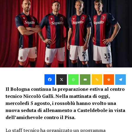
Segui le notizie su Telegram!
TAG:
ATALANTA
BOLOGNA
MIRANDA
SUCCESSIVO
Bologna-Inter, accrediti stampa: cose da sapere
DA NON PERDERE
Orsolini: “Contento per il gol, 6 punti in due trasferte
difficili”
Nico
Il Bologna continua la preparazione estiva al centro
tecnico Niccolò Galli. Nella mattinata di oggi,
mercoledì 5 agosto, i rossoblù hanno svolto una
nuova seduta di allenamento a Casteldebole in vista
dell’amichevole contro il Pisa.
Lo staff tecnico ha organizzato un programma