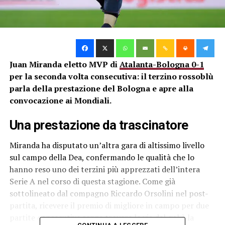
Juan Miranda eletto MVP di
Atalanta-Bologna 0-1
per la seconda volta consecutiva: il terzino rossoblù
parla della prestazione del Bologna e apre alla
convocazione ai Mondiali.
Una prestazione da trascinatore
Miranda ha disputato un’altra gara di altissimo livello
sul campo della Dea, confermando le qualità che lo
hanno reso uno dei terzini più apprezzati dell’intera
Serie A nel corso di questa stagione. Come già
sottolineato dal compagno Riccardo Orsolini nel post-
partita, ricevere il premio di migliore in campo per due
partite consecutive senza trovare la via del gol è la