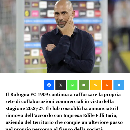
condizioni possibili ai prossimi appuntamenti della
preseason.
Il test contro il Pisa rappresenterà un’altra occasione
utile per valutare i progressi del gruppo rossoblù. Il
risultato avrà un’importanza relativa, mentre
conteranno soprattutto la crescita fisica e
l’assimilazione delle indicazioni tattiche.
Holm, Lucumí e Heggem con i
compagni
Dall’allenamento di Casteldebole sono arrivate
Il Bologna FC 1909 continua a rafforzare la propria
indicazioni positive anche per quanto riguarda alcuni
rete di collaborazioni commerciali in vista della
giocatori. Emil Holm, Jhon Lucumí e Torbjørn Heggem
stagione 2026/27. Il club rossoblù ha annunciato il
hanno lavorato insieme ai compagni.
rinnovo dell’accordo con Impresa Edile F.lli Iaria,
azienda del territorio che compie un ulteriore passo
La loro presenza nel gruppo rappresenta una buona
nel proprio percorso al fianco della società