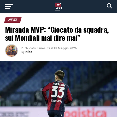
NEWS
Miranda MVP: “Giocato da squadra,
sui Mondiali mai dire mai”
Pubblicato
3 mesi fa
il
18 Maggio 2026
By
Nico