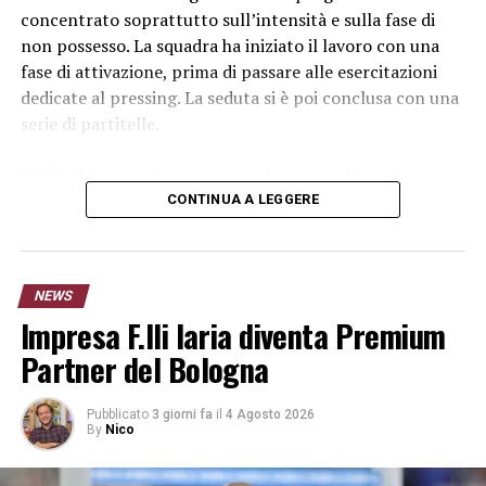
concentrato soprattutto sull’intensità e sulla fase di
non possesso. La squadra ha iniziato il lavoro con una
fase di attivazione, prima di passare alle esercitazioni
dedicate al pressing. La seduta si è poi conclusa con una
serie di partitelle.
Il Bologna lavora sul pressing
CONTINUA A LEGGERE
L’allenamento del Bologna ha permesso al gruppo di
concentrarsi sui movimenti collettivi e sulla pressione
da portare agli avversari. Un aspetto importante in
NEWS
questa fase della preparazione, durante la quale la
Impresa F.lli Iaria diventa Premium
squadra deve ritrovare condizione atletica, distanze e
sincronismi.
Partner del Bologna
Le partitelle finali hanno aumentato il ritmo della
Pubblicato
3 giorni fa
il
4 Agosto 2026
seduta e consentito allo staff di verificare la risposta dei
By
Nico
giocatori dopo il lavoro svolto nelle ultime settimane.
L’obiettivo resta quello di arrivare nelle migliori