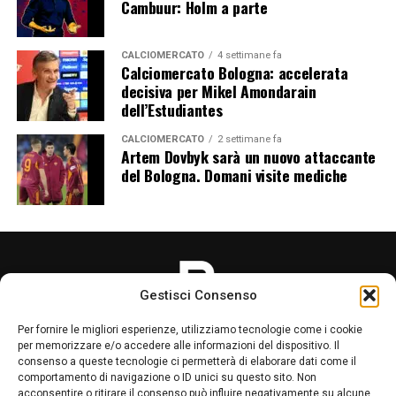
Cambuur: Holm a parte
CALCIOMERCATO
4 settimane fa
Calciomercato Bologna: accelerata
decisiva per Mikel Amondarain
dell’Estudiantes
CALCIOMERCATO
2 settimane fa
Artem Dovbyk sarà un nuovo attaccante
del Bologna. Domani visite mediche
Gestisci Consenso
Per fornire le migliori esperienze, utilizziamo tecnologie come i cookie
per memorizzare e/o accedere alle informazioni del dispositivo. Il
consenso a queste tecnologie ci permetterà di elaborare dati come il
comportamento di navigazione o ID unici su questo sito. Non
acconsentire o ritirare il consenso può influire negativamente su alcune