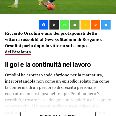
Riccardo Orsolini è uno dei protagonisti della
vittoria rossoblù al Gewiss Stadium di Bergamo.
Orsolini parla dopo la vittoria sul campo
dell’Atalanta
.
Il gol e la continuità nel lavoro
Orsolini ha espresso soddisfazione per la marcatura,
interpretandola non come un episodio isolato ma come
la conferma di un percorso di crescita personale
costruito con costanza nel tempo. Per il numero 7
rossoblù, trovare la via del gol con regolarità è il segnale
concreto che il lavoro quotidiano sta producendo i
risultati attesi, una continuità che lo stesso giocatore