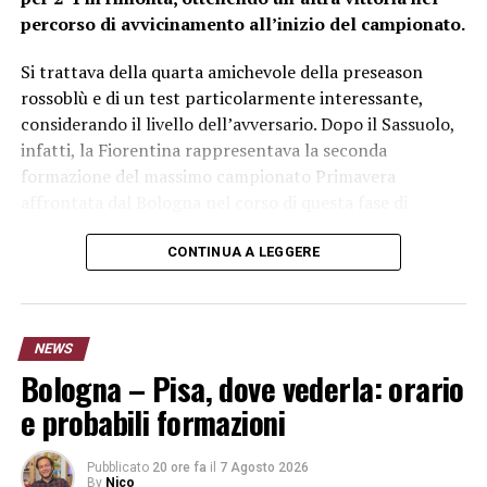
percorso di avvicinamento all’inizio del campionato.
Si trattava della quarta amichevole della preseason
rossoblù e di un test particolarmente interessante,
considerando il livello dell’avversario. Dopo il Sassuolo,
infatti, la Fiorentina rappresentava la seconda
formazione del massimo campionato Primavera
affrontata dal Bologna nel corso di questa fase di
preparazione.
CONTINUA A LEGGERE
Bologna Primavera-Fiorentina 2-1:
rossoblù in rimonta
NEWS
La partita non era iniziata nel migliore dei modi per il
Bologna – Pisa, dove vederla: orario
Bologna. La
Fiorentina U20 è passata in vantaggio
e probabili formazioni
grazie a un calcio di rigore trasformato da Jallow
,
costringendo la formazione di Morrone a inseguire.
Pubblicato
20 ore fa
il
7 Agosto 2026
By
Nico