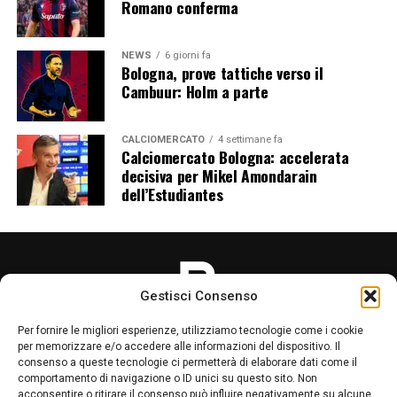
Romano conferma
NEWS
6 giorni fa
Bologna, prove tattiche verso il
Cambuur: Holm a parte
CALCIOMERCATO
4 settimane fa
Calciomercato Bologna: accelerata
decisiva per Mikel Amondarain
dell’Estudiantes
Gestisci Consenso
Per fornire le migliori esperienze, utilizziamo tecnologie come i cookie
per memorizzare e/o accedere alle informazioni del dispositivo. Il
consenso a queste tecnologie ci permetterà di elaborare dati come il
comportamento di navigazione o ID unici su questo sito. Non
acconsentire o ritirare il consenso può influire negativamente su alcune