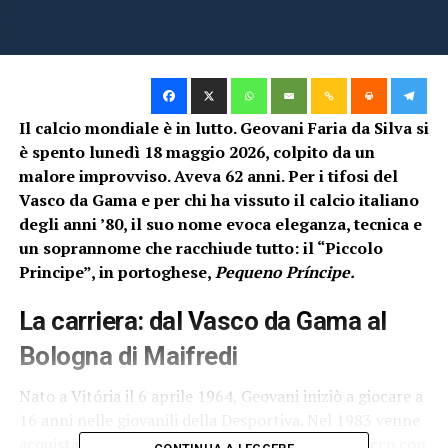
Il calcio mondiale è in lutto. Geovani Faria da Silva si
è spento lunedì 18 maggio 2026, colpito da un
malore improvviso. Aveva 62 anni. Per i tifosi del
Vasco da Gama e per chi ha vissuto il calcio italiano
degli anni ’80, il suo nome evoca eleganza, tecnica e
un soprannome che racchiude tutto: il “Piccolo
Principe”, in portoghese,
Pequeno Príncipe.
La carriera: dal Vasco da Gama al
Bologna
di Maifredi
Nato a Vitória il 6 aprile 1964, Geovani iniziò a giocare a
16 anni nelle giovanili della Desportiva. Nel 1983 venne
acquistato dal Vasco da Gama, dove giocò in attacco con