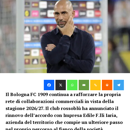
condizioni possibili ai prossimi appuntamenti della
preseason.
Il test contro il Pisa rappresenterà un’altra occasione
utile per valutare i progressi del gruppo rossoblù. Il
risultato avrà un’importanza relativa, mentre
conteranno soprattutto la crescita fisica e
l’assimilazione delle indicazioni tattiche.
Holm, Lucumí e Heggem con i
compagni
Dall’allenamento di Casteldebole sono arrivate
Il Bologna FC 1909 continua a rafforzare la propria
indicazioni positive anche per quanto riguarda alcuni
rete di collaborazioni commerciali in vista della
giocatori. Emil Holm, Jhon Lucumí e Torbjørn Heggem
stagione 2026/27. Il club rossoblù ha annunciato il
hanno lavorato insieme ai compagni.
rinnovo dell’accordo con Impresa Edile F.lli Iaria,
azienda del territorio che compie un ulteriore passo
La loro presenza nel gruppo rappresenta una buona
nel proprio percorso al fianco della società