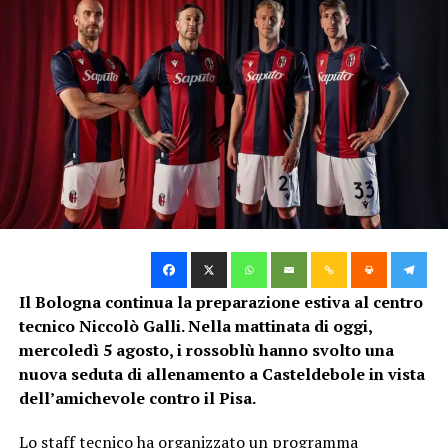
TAG:
BOLOGNA
SUCCESSIVO
Rossoblù al lavoro a Casteldebole in vista di Bologna-
Inter
DA NON PERDERE
Giovanili: Under 18 vince a Genoa, Under 16 eliminata ai
quarti | i Risultati
Nico
Il Bologna continua la preparazione estiva al centro
tecnico Niccolò Galli. Nella mattinata di oggi,
mercoledì 5 agosto, i rossoblù hanno svolto una
nuova seduta di allenamento a Casteldebole in vista
dell’amichevole contro il Pisa.
Lo staff tecnico ha organizzato un programma