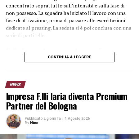
concentrato soprattutto sull’intensità e sulla fase di
non possesso. La squadra ha iniziato il lavoro con una
fase di attivazione, prima di passare alle esercitazioni
dedicate al pressing. La seduta si è poi conclusa con una
serie di partitelle.
Il Bologna lavora sul pressing
CONTINUA A LEGGERE
L’allenamento del Bologna ha permesso al gruppo di
concentrarsi sui movimenti collettivi e sulla pressione
da portare agli avversari. Un aspetto importante in
NEWS
questa fase della preparazione, durante la quale la
Impresa F.lli Iaria diventa Premium
squadra deve ritrovare condizione atletica, distanze e
sincronismi.
Partner del Bologna
Le partitelle finali hanno aumentato il ritmo della
Pubblicato
2 giorni fa
il
4 Agosto 2026
seduta e consentito allo staff di verificare la risposta dei
By
Nico
giocatori dopo il lavoro svolto nelle ultime settimane.
L’obiettivo resta quello di arrivare nelle migliori