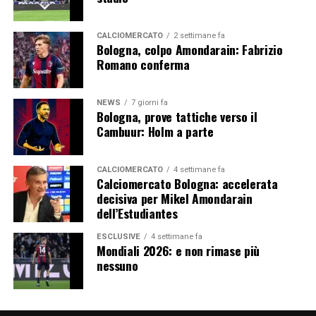
Tedesco non esita a farlo notare nelle interviste post-
gara. Il tutto, però, con un nuovo briciolo di maturità:
CALCIOMERCATO
2 settimane fa
senza usare le decisioni arbitrali come un facile alibi per
Bologna, colpo Amondarain: Fabrizio
i risultati sul campo.
Romano conferma
Segui le notizie su Telegram!
NEWS
7 giorni fa
Bologna, prove tattiche verso il
Cambuur: Holm a parte
CALCIOMERCATO
4 settimane fa
Calciomercato Bologna: accelerata
decisiva per Mikel Amondarain
dell’Estudiantes
ESCLUSIVE
4 settimane fa
Mondiali 2026: e non rimase più
nessuno