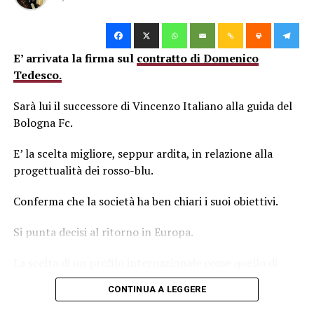
Tre delle prime quattro partite non sono agevolissime,
seppur tutte con squadre con nuovi allenatori.
E’ arrivata la firma sul
contratto di Domenico
Tedesco.
Come il Bologna d’altronde.
Sarà lui il successore di Vincenzo Italiano alla guida del
Lazio, Atalanta e Napoli, inframmezzate dal Sassuolo.
Bologna Fc.
Il diktat a questo punto è uno solo : portare pazienza.
E’ la scelta migliore, seppur ardita, in relazione alla
E non farsi prendere dalla sconforto, qualora la
progettualità dei rosso-blu.
partenza non fosse brillante.
Conferma che la società ha ben chiari i suoi obiettivi.
Tempo al tempo, prima o poi le dovremo affrontare
Si punta decisi al ritorno in Europa.
tutte.
La scelta di un profilo internazionale come quello di
Nel frattempo, si riparte dal Dall’Ara, contro la Lazio.
Tedesco ne è la conferma.
CONTINUA A LEGGERE
Come nel 1996,
al rientro in serie A.
Chiaramente, non avendo mai allenato in Italia, qualche