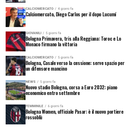
vita a un confronto
CALCIOMERCATO
4 giorni fa
pubblico
Calciomercato, Diego Carlos per il dopo Lucumí
straordinariamente pacato
e civile. Un momento di
GIOVANILI
5 giorni fa
Bologna Primavera, tris alla Reggiana: Toroc e Lo
altissima “cultura
Monaco firmano la vittoria
sportiva”, celebrato in tutta
CALCIOMERCATO
5 giorni fa
Europa come un esempio di
Bologna, Casale verso la cessione: serve spazio per
un difensore mancino
sportività.
NEWS
5 giorni fa
Nuovo stadio Bologna, corsa a Euro 2032: piano
economico entro settembre
FEMMINILE
6 giorni fa
Bologna Women, ufficiale Pasar: è il nuovo portiere
rossoblù