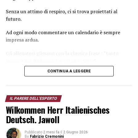
Senza un attimo di respiro, ci si trova proiettati al
futuro.
Ad ogni modo commentare un calendario è sempre
impresa ardua.
Gli allenatori glissano con la classica frase : “tanto
prima o poi dobbiamo incontrarle tutte”.
CONTINUA A LEGGERE
Più significativo il commento
dell’AD rosso-blu Claudio
Fenucci.
Il cambio di guida tecnica potrebbe richiedere tempo
IL PARERE DELL'ESPERTO
per ingranare.
Wilkommen Herr Italienisches
Corretta osservazione, dettata anche da un sorteggio
Deutsch. Jawoll
iniziale non troppo benevolo.
Pubblicato
2 mesi fa
il
2 Giugno 2026
Quasi a protezione di possibili criticità.
By
Fabrizio Cremonini