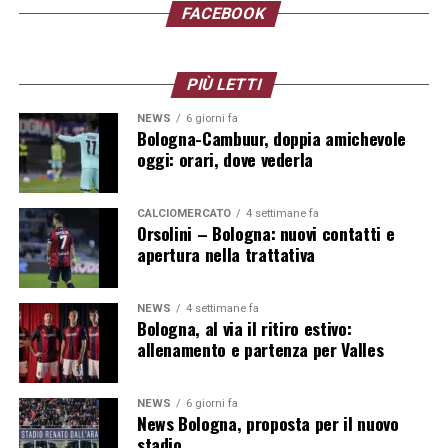
FACEBOOK
PIÙ LETTI
L’ARBITRO MARCO GUIDA ( FOTO DI SALVATORE
NEWS
6 giorni fa
FORNELLI )
Bologna-Cambuur, doppia amichevole
oggi: orari, dove vederla
3. Come ha gestito gli arbitri sulla
panchina del Belgio
CALCIOMERCATO
4 settimane fa
Orsolini – Bologna: nuovi contatti e
apertura nella trattativa
Quando era il
commissario tecnico della Nazionale
belga
, Domenico Tedesco ha cercato di adottare un
NEWS
4 settimane fa
profilo internazionale più istituzionale, focalizzandosi
Bologna, al via il ritiro estivo:
sulla gestione del gruppo e sulla tattica.
allenamento e partenza per Valles
La sua natura, tuttavia, non è svanita. Quando rileva che
NEWS
6 giorni fa
i
Diavoli Rossi
subiscano un’ingiustizia macroscopica o
News Bologna, proposta per il nuovo
che manchi il dialogo da parte della terna arbitrale,
stadio