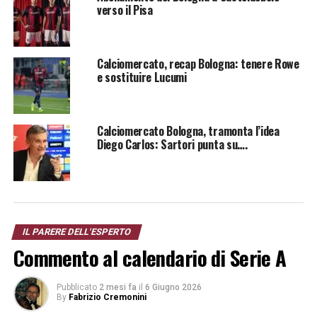
verso il Pisa
Segui le notizie su Telegram!
Calciomercato, recap Bologna: tenere Rowe
TAG:
BOLOGNA
e sostituire Lucumi
SUCCESSIVO
L’arbitro di Bologna-Inter
Calciomercato Bologna, tramonta l’idea
DA NON PERDERE
Diego Carlos: Sartori punta su….
Quanti incroci tra Bologna e Napoli
Francesco Tripodi
IL PARERE DELL'ESPERTO
Commento al calendario di Serie A
Pubblicato
2 mesi fa
il
6 Giugno 2026
By
Fabrizio Cremonini