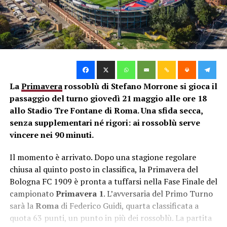
La
Primavera
rossoblù di Stefano Morrone si gioca il
passaggio del turno giovedì 21 maggio alle ore 18
allo Stadio Tre Fontane di Roma. Una sfida secca,
senza supplementari né rigori: ai rossoblù serve
vincere nei 90 minuti.
Il momento è arrivato. Dopo una stagione regolare
chiusa al quinto posto in classifica, la Primavera del
Bologna FC 1909 è pronta a tuffarsi nella Fase Finale del
campionato
Primavera 1
. L’avversaria del Primo Turno
sarà la
Roma
di Federico Guidi, quarta classificata a
quota 63 punti, un punto in più dei rossoblù. La partita