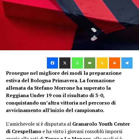
positiva, tutti sperano di arrivare a giocare questo genere
di gare.”
Parole che fotografano perfettamente lo stato d’animo
del gruppo: determinazione, consapevolezza dei propri
mezzi e rispetto per un avversario che nella stagione
regolare ha fatto meglio, ma che i rossoblù hanno già
dimostrato di poter battere.
Il cammino della Primavera rossoblù
Prosegue nel migliore dei modi la preparazione
estiva del Bologna Primavera. La formazione
La qualificazione alla Fase Finale rappresenta già di per
allenata da Stefano Morrone ha superato la
sé un traguardo storico per la Primavera del Bologna,
Reggiana Under 19 con il risultato di 3-0,
capace di chiudere la regular season tra le prime cinque
conquistando un’altra vittoria nel percorso di
del campionato. Un percorso che ha entusiasmato il
avvicinamento all’inizio del campionato.
settore giovanile rossoblù e che adesso prova a
prolungarsi fino alle fasi decisive del torneo.
L’amichevole si è disputata al
Granarolo Youth Center
di Crespellano
e ha visto i giovani rossoblù imporsi
Giovedì sera, al Tre Fontane, la squadra di Morrone ha
grazie alle reti di
Toroc e Lo Monaco
, alle quali si è