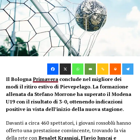
per Stefano Morrone, che sta iniziando a delineare la
squadra in vista dei primi appuntamenti ufficiali della
stagione 2026-2027.
La gara contro la Reggiana è stata infatti il
terzo test di
preparazione
verso l’esordio in campionato, fissato per
domenica 23 agosto contro l’Atalanta. Il Bologna avrà
ancora alcune settimane per migliorare la propria
condizione e perfezionare i meccanismi di gioco.
Primavera, due nuove amichevoli
Il Bologna
Primavera
conclude nel migliore dei
modi il ritiro estivo di Pievepelago. La formazione
contro Fiorentina e Cesena
allenata da Stefano Morrone ha superato il Modena
U19 con il risultato di 3-0, ottenendo indicazioni
Il programma precampionato del Bologna Primavera
positive in vista dell’inizio della nuova stagione.
proseguirà con altri due incontri molto ravvicinati.
Venerdì 7 agosto, alle ore 18, i rossoblù saranno
Davanti a circa 460 spettatori, i giovani rossoblù hanno
impegnati al
Viola Park di Bagno a Ripoli
contro la
offerto una prestazione convincente, trovando la via
Fiorentina Under 20.
della rete con
Besalet Krasniqi, Flavio Juncaj e