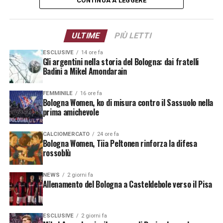
CONTINUA A LEGGERE
continuare a distribuire minuti tra i giocatori della rosa
“
Il Bologna Fc 1909
prima dell’inizio degli impegni ufficiali.
comunica di avere ceduto
ULTIME
PIÙ LETTI
al IF Elfsborg il diritto alle
Segui le notizie su Telegram!
ESCLUSIVE
14 ore fa
prestazioni sportive del
Gli argentini nella storia del Bologna: dai fratelli
Badini a Mikel Amondarain
centrocampista Ossian
Nordvall a titolo definitivo
.”
FEMMINILE
16 ore fa
Bologna Women, ko di misura contro il Sassuolo nella
prima amichevole
Si conclude così l’avventura italiana del giovane talento
CALCIOMERCATO
24 ore fa
svedese, arrivato a Casteldebole nell’estate del 2024
Bologna Women, Tiia Peltonen rinforza la difesa
dopo essersi messo in evidenza nel settore giovanile del
rossoblù
Brommapojkarna. Dopo aver prolungato il proprio
contratto con il Bologna nella primavera del 2025,
NEWS
2 giorni fa
Allenamento del Bologna a Casteldebole verso il Pisa
Nordvall torna ora in patria per intraprendere una
nuova fase della sua crescita professionale.
ESCLUSIVE
2 giorni fa