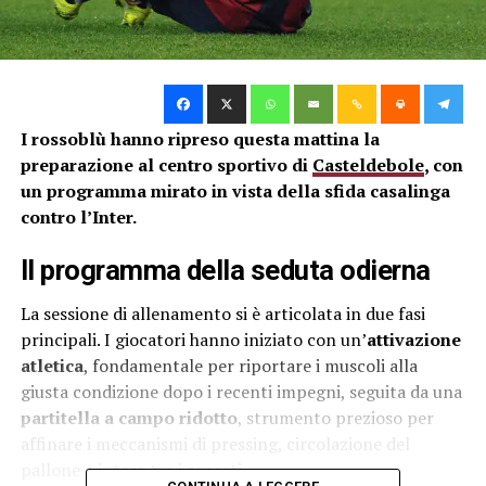
I rossoblù hanno ripreso questa mattina la
preparazione al centro sportivo di
Casteldebole
, con
un programma mirato in vista della sfida casalinga
contro l’Inter.
Il programma della seduta odierna
La sessione di allenamento si è articolata in due fasi
principali. I giocatori hanno iniziato con un’
attivazione
atletica
, fondamentale per riportare i muscoli alla
giusta condizione dopo i recenti impegni, seguita da una
partitella a campo ridotto
, strumento prezioso per
affinare i meccanismi di pressing, circolazione del
pallone e intese tra i reparti.