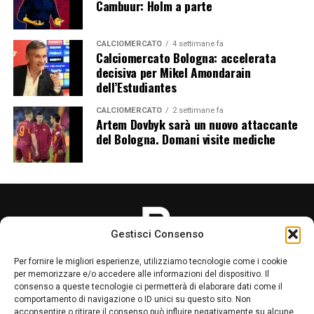
Cambuur: Holm a parte
CALCIOMERCATO
4 settimane fa
Calciomercato Bologna: accelerata
decisiva per Mikel Amondarain
dell’Estudiantes
CALCIOMERCATO
2 settimane fa
Artem Dovbyk sarà un nuovo attaccante
del Bologna. Domani visite mediche
Gestisci Consenso
Per fornire le migliori esperienze, utilizziamo tecnologie come i cookie
per memorizzare e/o accedere alle informazioni del dispositivo. Il
consenso a queste tecnologie ci permetterà di elaborare dati come il
comportamento di navigazione o ID unici su questo sito. Non
acconsentire o ritirare il consenso può influire negativamente su alcune