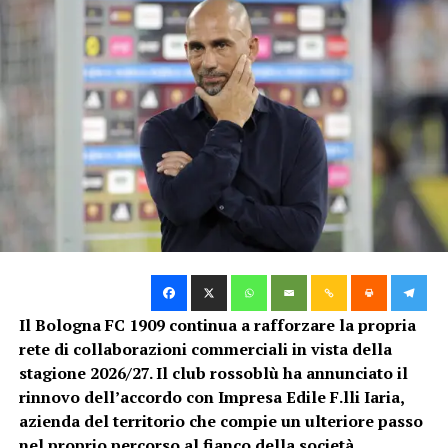
condizioni possibili ai prossimi appuntamenti della
preseason.
Il test contro il Pisa rappresenterà un’altra occasione
utile per valutare i progressi del gruppo rossoblù. Il
risultato avrà un’importanza relativa, mentre
conteranno soprattutto la crescita fisica e
l’assimilazione delle indicazioni tattiche.
Holm, Lucumí e Heggem con i
compagni
Dall’allenamento di Casteldebole sono arrivate
Il Bologna FC 1909 continua a rafforzare la propria
indicazioni positive anche per quanto riguarda alcuni
rete di collaborazioni commerciali in vista della
giocatori. Emil Holm, Jhon Lucumí e Torbjørn Heggem
stagione 2026/27. Il club rossoblù ha annunciato il
hanno lavorato insieme ai compagni.
rinnovo dell’accordo con Impresa Edile F.lli Iaria,
azienda del territorio che compie un ulteriore passo
La loro presenza nel gruppo rappresenta una buona
nel proprio percorso al fianco della società