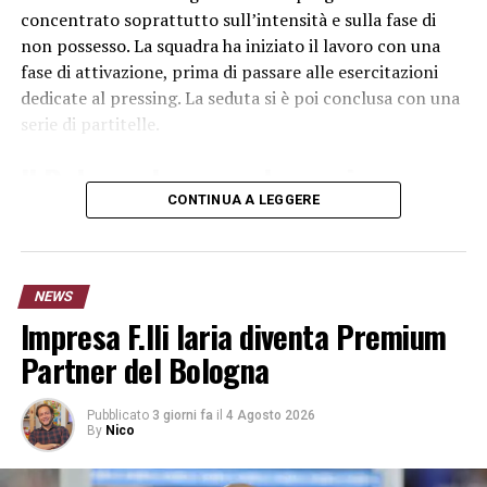
concentrato soprattutto sull’intensità e sulla fase di
non possesso. La squadra ha iniziato il lavoro con una
fase di attivazione, prima di passare alle esercitazioni
dedicate al pressing. La seduta si è poi conclusa con una
serie di partitelle.
Il Bologna lavora sul pressing
CONTINUA A LEGGERE
L’allenamento del Bologna ha permesso al gruppo di
concentrarsi sui movimenti collettivi e sulla pressione
da portare agli avversari. Un aspetto importante in
NEWS
questa fase della preparazione, durante la quale la
Impresa F.lli Iaria diventa Premium
squadra deve ritrovare condizione atletica, distanze e
sincronismi.
Partner del Bologna
Le partitelle finali hanno aumentato il ritmo della
Pubblicato
3 giorni fa
il
4 Agosto 2026
seduta e consentito allo staff di verificare la risposta dei
By
Nico
giocatori dopo il lavoro svolto nelle ultime settimane.
L’obiettivo resta quello di arrivare nelle migliori