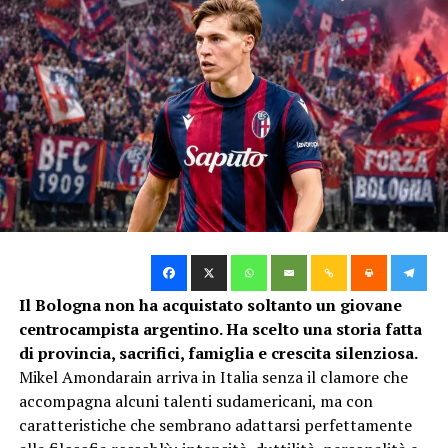
Fratello minore di Angelo, Emilio Badini possedeva
caratteristiche maggiormente offensive. Era dotato di
un tiro potentissimo e venne considerato uno dei primi
veri realizzatori della storia rossoblù. Con il Bologna
disputò 38 partite e segnò 24 gol. Nel 1920 diventò
anche il primo giocatore del club a vestire la maglia
della Nazionale italiana, segnando contro la Norvegia
alle Olimpiadi di Anversa. Un grave infortunio al
ginocchio interruppe molto presto la sua carriera.
Augusto Badini
Il Bologna non ha acquistato soltanto un giovane
Il terzo rappresentante della famiglia fu Augusto
centrocampista argentino. Ha scelto una storia fatta
Badini, conosciuto anche come “Nene” e indicato negli
di provincia, sacrifici, famiglia e crescita silenziosa.
archivi come Badini IV. Attaccante nato a Rosario nel
Mikel Amondarain arriva in Italia senza il clamore che
1904, ebbe un ruolo meno importante rispetto ad
accompagna alcuni talenti sudamericani, ma con
Angelo ed Emilio, ma completò quella che può essere
caratteristiche che sembrano adattarsi perfettamente
considerata la prima dinastia argentina del Bologna. La