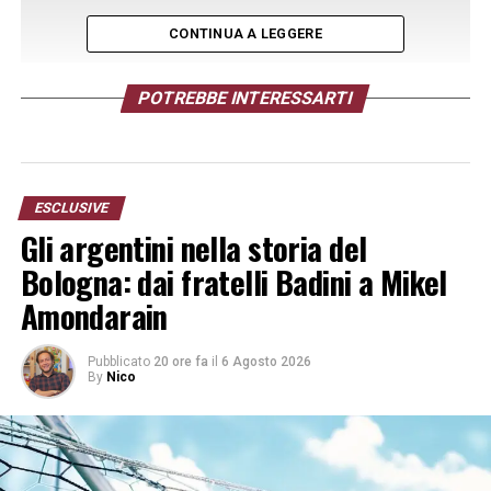
CONTINUA A LEGGERE
POTREBBE INTERESSARTI
ESCLUSIVE
Gli argentini nella storia del
Bologna: dai fratelli Badini a Mikel
Segui le notizie su Telegram!
Amondarain
TAG:
I TIFOSI AL TERMINE DI BOLOGNA.INTER
Pubblicato
20 ore fa
il
6 Agosto 2026
By
Nico
SUCCESSIVO
Italiano: “Non abbiamo mollato nulla, stagione faticosa
ma…”
DA NON PERDERE