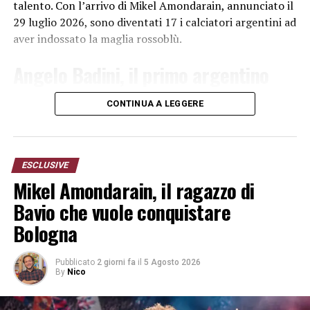
talento. Con l’arrivo di Mikel Amondarain, annunciato il
29 luglio 2026, sono diventati 17 i calciatori argentini ad
aver indossato la maglia rossoblù.
Angelo Badini, il primo argentino
del Bologna
CONTINUA A LEGGERE
La storia comincia con
Angelo Badini
, nato a Rosario da
una famiglia di origine bolognese. Centrocampista e
successivamente centromediano, fu uno dei primi grandi
ESCLUSIVE
trascinatori del Bologna. Carismatico, generoso e
Mikel Amondarain, il ragazzo di
tecnicamente molto preparato, divenne capitano e
Bavio che vuole conquistare
contribuì alla crescita del club negli anni precedenti e
Bologna
successivi alla Prima guerra mondiale. Morì
prematuramente nel 1921, ma il vecchio campo dello
Sterlino venne intitolato alla sua memoria.
Pubblicato
2 giorni fa
il
5 Agosto 2026
By
Nico
Emilio Badini