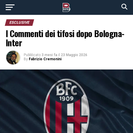
ESCLUSIVE
I Commenti dei tifosi dopo Bologna-
Inter
Pubblicato
3 mesi fa
il
23 Maggio 2026
By
Fabrizio Cremonini