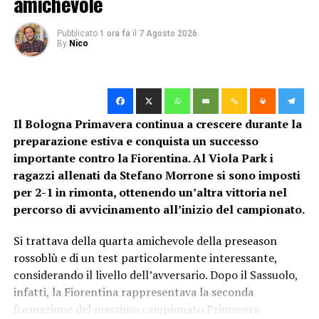
amichevole
sulla sua destra.
Pubblicato
1 ora fa
il
7 Agosto 2026
Il secondo tempo decide la semifinale:
By
Nico
Braschi e Bertolini stendono il Bologna
La ripresa si apre con il vantaggio viola: al 50′
Braschi
approfitta di una respinta corta di Happonen e insacca
Il Bologna Primavera continua a crescere durante la
di tap-in. Il portiere rossoblù si riscatta quattro minuti
preparazione estiva e conquista un successo
più tardi, neutralizzando il destro di Atzeni dall’interno
importante contro la Fiorentina. Al Viola Park i
dell’area. Il Bologna prova a reagire, ma al 67′ il neo-
ragazzi allenati da Stefano Morrone si sono imposti
entrato
Bertolini
chiude definitivamente i conti con un
per 2-1 in rimonta, ottenendo un’altra vittoria nel
destro potente che non lascia scampo ad Happonen. Nel
percorso di avvicinamento all’inizio del campionato.
finale ci provano
Jaku
al 76′ e
Castaldo
al 78′, entrambi
neutralizzati da Leonardelli o deviati fuori. Il triplice
Si trattava della quarta amichevole della preseason
fischio dell’arbitro Manzo sancisce la fine della corsa del
rossoblù e di un test particolarmente interessante,
Bologna Primavera.
considerando il livello dell’avversario. Dopo il Sassuolo,
infatti, la Fiorentina rappresentava la seconda
Il tabellino di Fiorentina-Bologna
formazione del massimo campionato Primavera