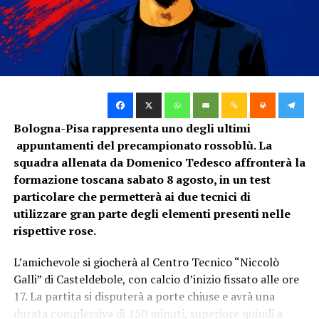
ha completato la rimonta rossoblù.
SUCCESSIVO
Giovanili Bologna, i risultati del weekend
Un risultato positivo non soltanto dal punto di vista
numerico. A poche settimane dalle prime partite
DA NON PERDERE
ufficiali, affrontare squadre di livello permette infatti
Basket play-off, il recap della Fortitudo contro Avellino
allo staff tecnico di valutare la crescita del gruppo e
mettere minuti nelle gambe dei giocatori.
Nico
Bologna-Pisa rappresenta uno degli ultimi
Il Bologna di Morrone continua la
appuntamenti del precampionato rossoblù. La
sua crescita
squadra allenata da Domenico Tedesco affronterà la
formazione toscana sabato 8 agosto, in un test
La vittoria contro la Fiorentina conferma il buon
particolare che permetterà ai due tecnici di
momento della Primavera rossoblù durante questa
utilizzare gran parte degli elementi presenti nelle
preseason.
rispettive rose.
La squadra di
Stefano Morrone
sta progressivamente
L’amichevole si giocherà al Centro Tecnico “Niccolò
aumentando ritmo e intensità in vista del campionato.
Galli” di Casteldebole, con calcio d’inizio fissato alle ore
In questa fase della stagione i risultati rimangono
17. La partita si disputerà a porte chiuse e avrà una
naturalmente secondari rispetto alla condizione atletica
durata complessiva di 150 minuti, superiore quindi a