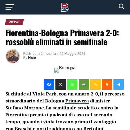
NEWS
Fiorentina-Bologna Primavera 2-0:
rossoblù eliminati in semifinale
Pubblicato
2 mesi fa
il
25 Maggio 2026
By
Nico
Si chiude al Viola Park, con un amaro 2-0, il percorso
straordinario del Bologna
Primavera
di mister
Stefano Morrone. La semifinale scudetto contro la
Fiorentina premia i padroni di casa nel secondo
tempo, quando i viola trovano prima il vantaggio
con Braschi e poi il raddoppio con Bertolini.