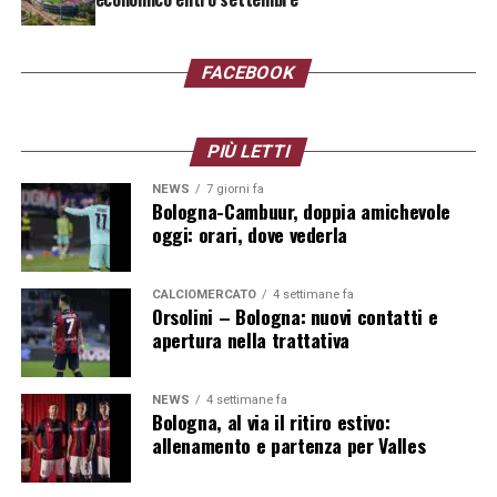
l’amichevole contro il
Pisa
sempre più vicina. Lo staff
Brighton il 15 agosto all’Amex Stadium. Quello contro la
continuerà a lavorare sulla condizione fisica e sui
formazione inglese sarà l’ultimo grande collaudo prima
meccanismi tattici, cercando nuove risposte dalla
dell’inizio degli impegni ufficiali.
FACEBOOK
squadra prima dell’inizio degli impegni ufficiali.
Segui le notizie su Telegram!
PIÙ LETTI
Segui le notizie su Telegram!
NEWS
7 giorni fa
Bologna-Cambuur, doppia amichevole
oggi: orari, dove vederla
CALCIOMERCATO
4 settimane fa
Orsolini – Bologna: nuovi contatti e
apertura nella trattativa
NEWS
4 settimane fa
Bologna, al via il ritiro estivo:
allenamento e partenza per Valles