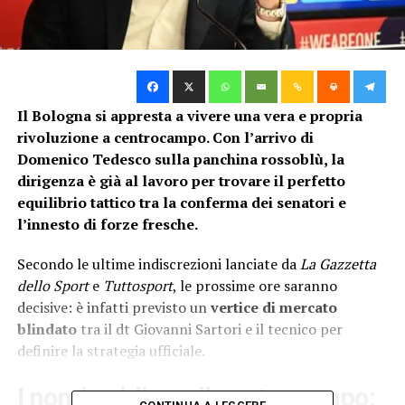
Il Bologna si appresta a vivere una vera e propria
rivoluzione a centrocampo. Con l’arrivo di
Domenico Tedesco sulla panchina rossoblù, la
dirigenza è già al lavoro per trovare il perfetto
equilibrio tattico tra la conferma dei senatori e
l’innesto di forze fresche.
Secondo le ultime indiscrezioni lanciate da
La Gazzetta
dello Sport
e
Tuttosport
, le prossime ore saranno
decisive: è infatti previsto un
vertice di mercato
blindato
tra il dt Giovanni Sartori e il tecnico per
definire la strategia ufficiale.
I nomi caldi per il centrocampo: