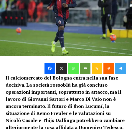
stagioni. Le prestazioni offerte in patria le hanno aperto
le porte del calcio internazionale.
Fonte
L’esperienza di Peltonen in
Segui le notizie su Telegram!
Danimarca
TAG:
Peltonen ha successivamente scelto la Danimarca,
entrando nel progetto del
Nordsjælland
. Con il club
SUCCESSIVO
Calciomercato Bologna: futuro blindato per Amey:
danese ha proseguito il proprio percorso di crescita fino
pronto il rinnovo di contratto
al 2022, confrontandosi con un campionato
competitivo e caratterizzato da ritmi elevati.
DA NON PERDERE
Il calciomercato del Bologna entra nella sua fase
Calciomercato: occhi in casa Bologna per l’Udinese
decisiva. La società rossoblù ha già concluso
In seguito ha vestito la maglia del
Fortuna Hjørring
,
operazioni importanti, soprattutto in attacco, ma il
una delle squadre più conosciute e prestigiose del
lavoro di Giovanni Sartori e Marco Di Vaio non è
Nico
movimento femminile danese. La nuova rossoblù ha
ancora terminato. Il futuro di Jhon Lucumí, la
trascorso le ultime quattro stagioni con il Fortuna,
situazione di Remo Freuler e le valutazioni su
maturando un’esperienza che potrà rivelarsi preziosa
Nicolò Casale e Thijs Dallinga potrebbero cambiare
per il Bologna.
ulteriormente la rosa affidata a Domenico Tedesco.