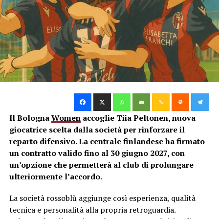
comune nella nazionale del Belgio. Reduce da un
brutto infortunio al legamento crociato, Mangala
ha chiuso la stagione in crescendo collezionando
14 presenze. Il talento non si discute, ma le sue
condizioni fisiche restano un fattore da
monitorare con estrema prudenza.
Nota di mercato:
Prima di
Il Bologna
Women
accoglie Tiia Peltonen, nuova
sferrare l’attacco decisivo
giocatrice scelta dalla società per rinforzare il
per i nuovi acquisti, la
reparto difensivo. La centrale finlandese ha firmato
società dovrà prima
un contratto valido fino al 30 giugno 2027, con
un’opzione che permetterà al club di prolungare
blindare i propri gioielli. In
ulteriormente l’accordo.
cima alla lista delle
La società rossoblù aggiunge così esperienza, qualità
priorità ci sono il punto
tecnica e personalità alla propria retroguardia.