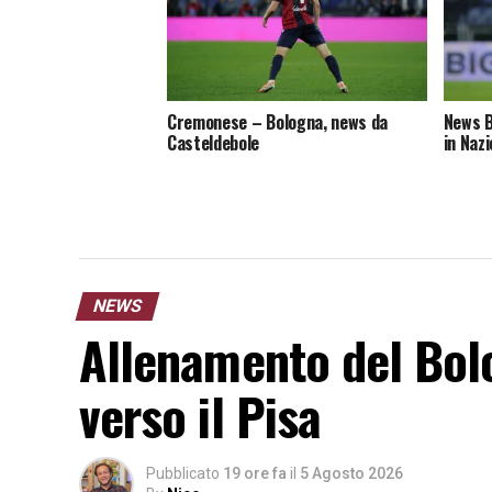
Cremonese – Bologna, news da
News B
Casteldebole
in Naz
NEWS
Allenamento del Bol
verso il Pisa
Pubblicato
19 ore fa
il
5 Agosto 2026