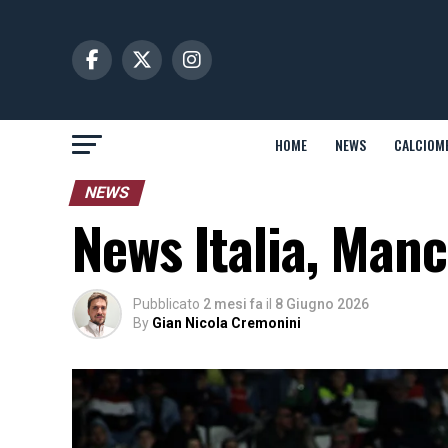
HOME
NEWS
CALCIOM
NEWS
News Italia, Manc
Pubblicato
2 mesi fa
il
8 Giugno 2026
By
Gian Nicola Cremonini