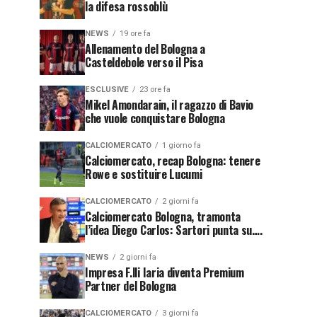
la difesa rossoblù
NEWS
19 ore fa
Allenamento del Bologna a
Casteldebole verso il Pisa
ESCLUSIVE
23 ore fa
Mikel Amondarain, il ragazzo di Bavio
che vuole conquistare Bologna
CALCIOMERCATO
1 giorno fa
Calciomercato, recap Bologna: tenere
Rowe e sostituire Lucumi
CALCIOMERCATO
2 giorni fa
Calciomercato Bologna, tramonta
l’idea Diego Carlos: Sartori punta su….
NEWS
2 giorni fa
Impresa F.lli Iaria diventa Premium
Partner del Bologna
CALCIOMERCATO
3 giorni fa