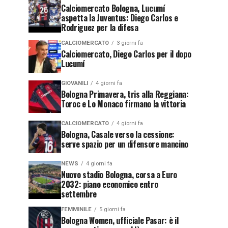
Calciomercato Bologna, Lucumí
aspetta la Juventus: Diego Carlos e
Rodriguez per la difesa
CALCIOMERCATO
3 giorni fa
Calciomercato, Diego Carlos per il dopo
Lucumí
GIOVANILI
4 giorni fa
Bologna Primavera, tris alla Reggiana:
Toroc e Lo Monaco firmano la vittoria
CALCIOMERCATO
4 giorni fa
Bologna, Casale verso la cessione:
serve spazio per un difensore mancino
NEWS
4 giorni fa
Nuovo stadio Bologna, corsa a Euro
2032: piano economico entro
settembre
FEMMINILE
5 giorni fa
Bologna Women, ufficiale Pasar: è il