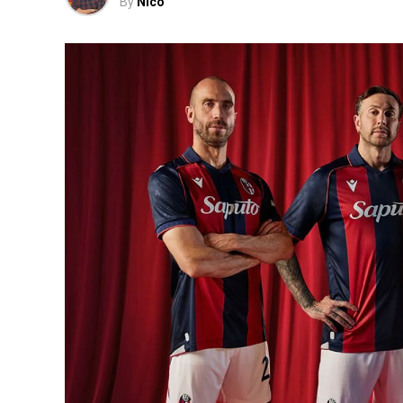
By
Nico