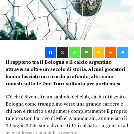
TAG:
GIOCATORI BOLOGNA AL MONDIALE
SUCCESSIVO
Buona la prima dei rosso-blu ai Mondiali
DA NON PERDERE
Il mondiale si tinge di rosso-blu
Il rapporto tra il Bologna e il calcio argentino
Fabrizio Cremonini
attraversa oltre un secolo di storia. Alcuni giocatori
hanno lasciato un ricordo profondo, altri sono
rimasti sotto le Due Torri soltanto per pochi mesi.
C’è chi è diventato un simbolo del club, chi ha utilizzato
Bologna come trampolino verso una grande carriera e
chi non è riuscito a esprimere completamente il proprio
talento. Con l’arrivo di Mikel Amondarain, annunciato il
29 luglio 2026, sono diventati 17 i calciatori argentini ad
aver indossato la maglia rossoblù.