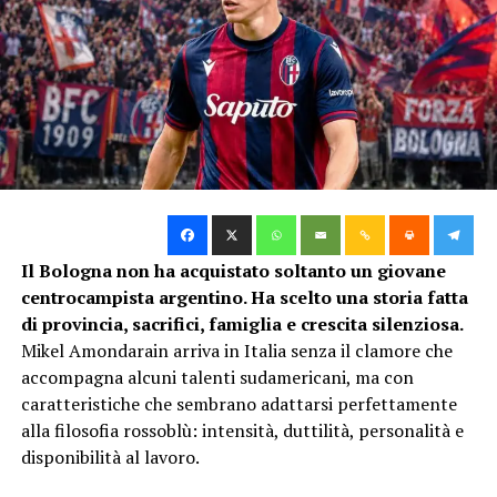
un tiro potentissimo e venne considerato uno dei primi
veri realizzatori della storia rossoblù. Con il Bologna
disputò 38 partite e segnò 24 gol. Nel 1920 diventò
anche il primo giocatore del club a vestire la maglia
della Nazionale italiana, segnando contro la Norvegia
alle Olimpiadi di Anversa. Un grave infortunio al
ginocchio interruppe molto presto la sua carriera.
Augusto Badini
Il Bologna non ha acquistato soltanto un giovane
Il terzo rappresentante della famiglia fu Augusto
centrocampista argentino. Ha scelto una storia fatta
Badini, conosciuto anche come “Nene” e indicato negli
di provincia, sacrifici, famiglia e crescita silenziosa.
archivi come Badini IV. Attaccante nato a Rosario nel
Mikel Amondarain arriva in Italia senza il clamore che
1904, ebbe un ruolo meno importante rispetto ad
accompagna alcuni talenti sudamericani, ma con
Angelo ed Emilio, ma completò quella che può essere
caratteristiche che sembrano adattarsi perfettamente
considerata la prima dinastia argentina del Bologna. La
alla filosofia rossoblù: intensità, duttilità, personalità e
sua esperienza si sviluppò nei primi anni Venti, quando il
disponibilità al lavoro.
club stava costruendo le basi per diventare una delle
grandi potenze del calcio italiano.