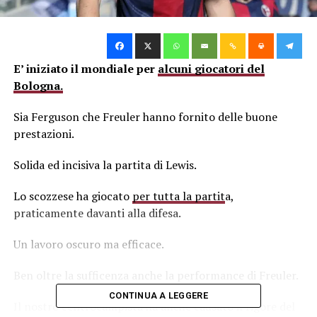
E’ iniziato il mondiale per
alcuni giocatori del
Bologna.
Sia Ferguson che Freuler hanno fornito delle buone
prestazioni.
Solida ed incisiva la partita di Lewis.
Lo scozzese ha giocato
per tutta la partit
a,
praticamente davanti alla difesa.
Un lavoro oscuro ma efficace.
Ben oltre la sufficenza anche la performance di Freuler.
CONTINUA A LEGGERE
Il nostro centrocampista ha anche causato il rigore del