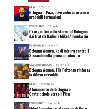
NEWS
2 ore fa
Bologna – Pisa, dove vederla: orario e
probabili formazioni
ESCLUSIVE
17 ore fa
Gli argentini nella storia del Bologna:
dai fratelli Badini a Mikel Amondarain
FEMMINILE
19 ore fa
Bologna Women, ko di misura contro il
Sassuolo nella prima amichevole
CALCIOMERCATO
1 giorno fa
Bologna Women, Tiia Peltonen rinforza
la difesa rossoblù
NEWS
2 giorni fa
Allenamento del Bologna a
Casteldebole verso il Pisa
ESCLUSIVE
2 giorni fa
Mikel Amondarain, il ragazzo di Bavio