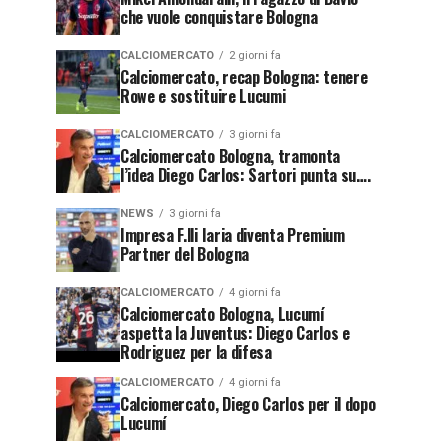
che vuole conquistare Bologna
CALCIOMERCATO
2 giorni fa
Calciomercato, recap Bologna: tenere
Rowe e sostituire Lucumi
CALCIOMERCATO
3 giorni fa
Calciomercato Bologna, tramonta
l’idea Diego Carlos: Sartori punta su….
NEWS
3 giorni fa
Impresa F.lli Iaria diventa Premium
Partner del Bologna
CALCIOMERCATO
4 giorni fa
Calciomercato Bologna, Lucumí
aspetta la Juventus: Diego Carlos e
Rodriguez per la difesa
CALCIOMERCATO
4 giorni fa
Calciomercato, Diego Carlos per il dopo
Lucumí