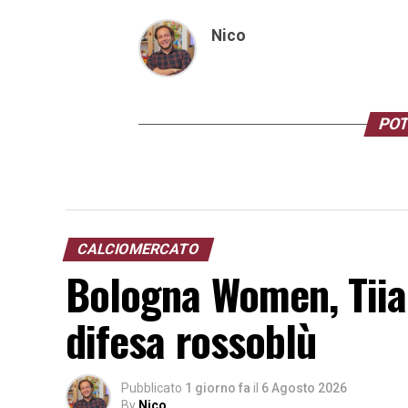
Nico
POT
CALCIOMERCATO
Bologna Women, Tiia 
difesa rossoblù
Pubblicato
1 giorno fa
il
6 Agosto 2026
By
Nico