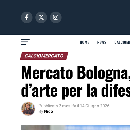
HOME
NEWS
CALCIOM
CALCIOMERCATO
Mercato Bologna, 
d’arte per la dif
Pubblicato
2 mesi fa
il
14 Giugno 2026
By
Nico