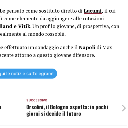
bbe pensato come sostituto diretto di
Lucumi
,
il cui
nsì come elemento da aggiungere alle rotazioni
land e Vitik
. Un profilo giovane, di prospettiva, con
idealmente al mondo rossoblù.
be effettuato un sondaggio anche il
Napoli
di Max
escente attorno a questo giovane difensore.
ui le notizie su Telegram!
SUCCESSIVO
o
Orsolini, il Bologna aspetta: in pochi
giorni si decide il futuro