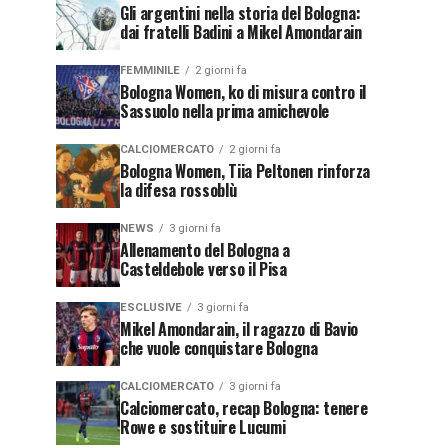
Gli argentini nella storia del Bologna:
dai fratelli Badini a Mikel Amondarain
FEMMINILE
2 giorni fa
Bologna Women, ko di misura contro il
Sassuolo nella prima amichevole
CALCIOMERCATO
2 giorni fa
Bologna Women, Tiia Peltonen rinforza
la difesa rossoblù
NEWS
3 giorni fa
Allenamento del Bologna a
Casteldebole verso il Pisa
ESCLUSIVE
3 giorni fa
Mikel Amondarain, il ragazzo di Bavio
che vuole conquistare Bologna
CALCIOMERCATO
3 giorni fa
Calciomercato, recap Bologna: tenere
Rowe e sostituire Lucumi