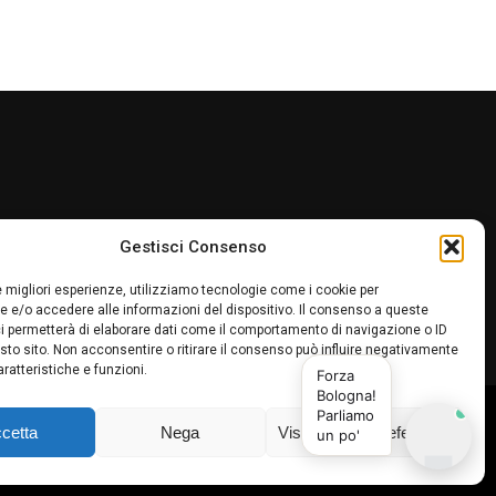
Gestisci Consenso
le migliori esperienze, utilizziamo tecnologie come i cookie per
 e/o accedere alle informazioni del dispositivo. Il consenso a queste
i permetterà di elaborare dati come il comportamento di navigazione o ID
sto sito. Non acconsentire o ritirare il consenso può influire negativamente
ratteristiche e funzioni.
Forza
Bologna!
Parliamo
e di Bologna, fa parte del network sportivo della testata
cetta
Nega
Visualizza le preferenze
un po'
di collaborazione è da considerarsi a titolo gratuito. Sito
lcio