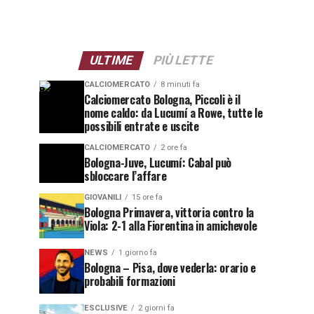
ULTIME
PIÙ LETTE
CALCIOMERCATO
8 minuti fa
Calciomercato Bologna, Piccoli è il
nome caldo: da Lucumí a Rowe, tutte le
possibili entrate e uscite
CALCIOMERCATO
2 ore fa
Bologna-Juve, Lucumí: Cabal può
sbloccare l’affare
GIOVANILI
15 ore fa
Bologna Primavera, vittoria contro la
Viola: 2-1 alla Fiorentina in amichevole
NEWS
1 giorno fa
Bologna – Pisa, dove vederla: orario e
probabili formazioni
ESCLUSIVE
2 giorni fa