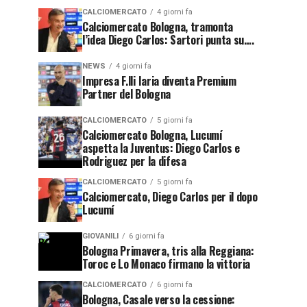
CALCIOMERCATO
4 giorni fa
Calciomercato Bologna, tramonta
l’idea Diego Carlos: Sartori punta su….
NEWS
4 giorni fa
Impresa F.lli Iaria diventa Premium
Partner del Bologna
CALCIOMERCATO
5 giorni fa
Calciomercato Bologna, Lucumí
aspetta la Juventus: Diego Carlos e
Rodriguez per la difesa
CALCIOMERCATO
5 giorni fa
Calciomercato, Diego Carlos per il dopo
Lucumí
GIOVANILI
6 giorni fa
Bologna Primavera, tris alla Reggiana:
Toroc e Lo Monaco firmano la vittoria
CALCIOMERCATO
6 giorni fa
Bologna, Casale verso la cessione: