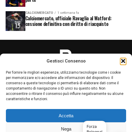
CALCIOMERCATO
1 settimana fa
Calciomercato, ufficiale Ravaglia al Watford:
cessione definitiva con diritto di riacquisto
Gestisci Consenso
Per fornire le migliori esperienze, utilizziamo tecnologie come i cookie
per memorizzare e/o accedere alle informazioni del dispositivo. Il
consenso a queste tecnologie ci permetterà di elaborare dati come il
comportamento di navigazione o ID unici su questo sito. Non
acconsentire o ritirare il consenso può influire negativamente su alcune
LA REDAZIONE
PRIVACY POLICY
caratteristiche e funzioni.
Accetta
Copyright © 2025 Bologna1909.it è stato iscritto al n.8664 R.St. in data
07/07/2026 sul registro stampa periodica del tribunale di Bologna, fa
Forza
parte del network sportivo della testata giornalistica Calciostyle.com
Nega
Bologna!