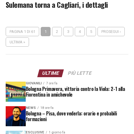
Sulemana torna a Cagliari, i dettagli
PAGINA 1 DI 61
1
2
3
4
5
PROSEGUI ›
ULTIMA »
ULTIME
PIÙ LETTE
GIOVANILI
7 ore fa
Bologna Primavera, vittoria contro la Viola: 2-1 alla
Fiorentina in amichevole
NEWS
18 ore fa
Bologna – Pisa, dove vederla: orario e probabili
formazioni
ESCLUSIVE
1 giorno fa