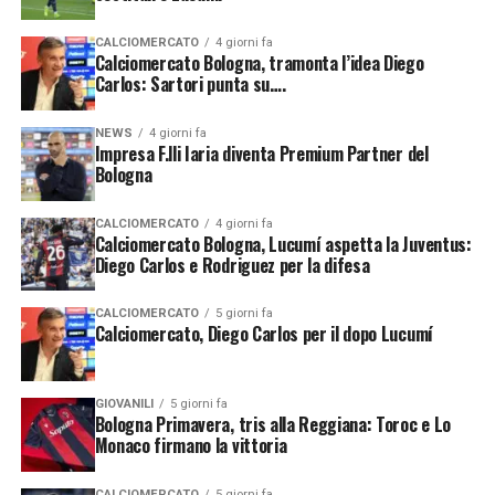
CALCIOMERCATO
4 giorni fa
Calciomercato Bologna, tramonta l’idea Diego
Carlos: Sartori punta su….
NEWS
4 giorni fa
Impresa F.lli Iaria diventa Premium Partner del
Bologna
CALCIOMERCATO
4 giorni fa
Calciomercato Bologna, Lucumí aspetta la Juventus:
Diego Carlos e Rodriguez per la difesa
CALCIOMERCATO
5 giorni fa
Calciomercato, Diego Carlos per il dopo Lucumí
GIOVANILI
5 giorni fa
Bologna Primavera, tris alla Reggiana: Toroc e Lo
Monaco firmano la vittoria
CALCIOMERCATO
5 giorni fa